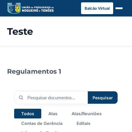
Saltar
Balcão Virtual
para
o
conteúdo
Teste
Regulamentos 1
Pesqui
Pesquisar
docum
Todos
Atas
Atas/Reuniões
Contas de Gerência
Editais