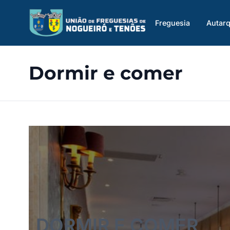
Saltar
para
Freguesia
Autarq
o
conteúdo
Dormir e comer
DORMIR E COMER