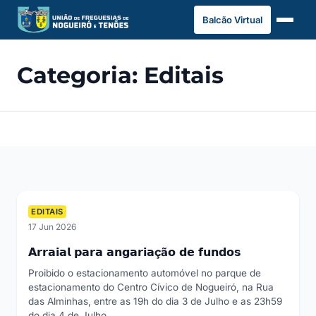
Saltar
Balcão Virtual
para
o
conteúdo
Categoria:
Editais
EDITAIS
17 Jun 2026
𝗔𝗿𝗿𝗮𝗶𝗮𝗹 𝗽𝗮𝗿𝗮 𝗮𝗻𝗴𝗮𝗿𝗶𝗮çã𝗼 𝗱𝗲 𝗳𝘂𝗻𝗱𝗼𝘀
Proibido o estacionamento automóvel no parque de
estacionamento do Centro Cívico de Nogueiró, na Rua
das Alminhas, entre as 19h do dia 3 de Julho e as 23h59
do dia 4 de Julho.