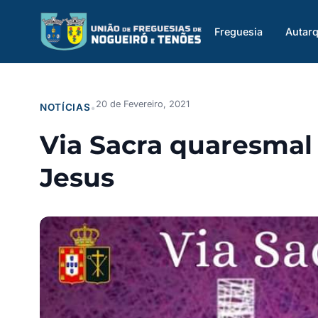
Saltar
para
Freguesia
Autarq
o
conteúdo
20 de Fevereiro, 2021
NOTÍCIAS
•
Via Sacra quaresmal
Jesus