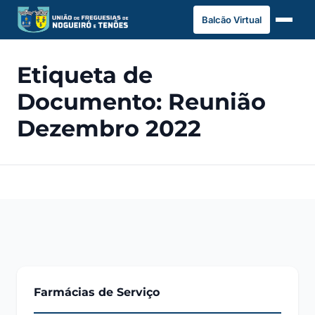
Saltar
Balcão Virtual
para
o
conteúdo
Etiqueta de
Documento:
Reunião
Dezembro 2022
Farmácias de Serviço