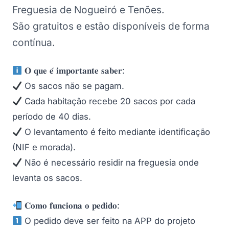
Freguesia de Nogueiró e Tenões.
São gratuitos e estão disponíveis de forma
contínua.
𝐎 𝐪𝐮𝐞 𝐞́ 𝐢𝐦𝐩𝐨𝐫𝐭𝐚𝐧𝐭𝐞 𝐬𝐚𝐛𝐞𝐫:
Os sacos não se pagam.
Cada habitação recebe 20 sacos por cada
período de 40 dias.
O levantamento é feito mediante identificação
(NIF e morada).
Não é necessário residir na freguesia onde
levanta os sacos.
𝐂𝐨𝐦𝐨 𝐟𝐮𝐧𝐜𝐢𝐨𝐧𝐚 𝐨 𝐩𝐞𝐝𝐢𝐝𝐨:
O pedido deve ser feito na APP do projeto