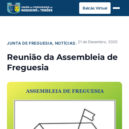
Saltar
Balcão Virtual
para
o
conteúdo
21 de Dezembro, 2020
JUNTA DE FREGUESIA
, 
NOTÍCIAS
•
Reunião da Assembleia de
Freguesia