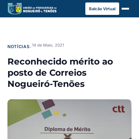
Saltar
Balcão Virtual
para
o
conteúdo
14 de Maio, 2021
NOTÍCIAS
•
Reconhecido mérito ao
posto de Correios
Nogueiró-Tenões