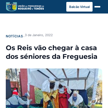
Saltar
Balcão Virtual
para
o
conteúdo
3 de Janeiro, 2022
NOTÍCIAS
•
Os Reis vão chegar à casa
dos séniores da Freguesia