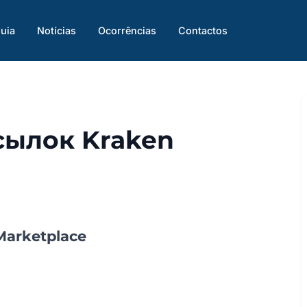
uia
Notícias
Ocorrências
Contactos
сылок Kraken
arketplace