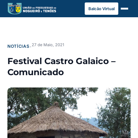
Saltar
Balcão Virtual
para
o
conteúdo
27 de Maio, 2021
NOTÍCIAS
•
Festival Castro Galaico –
Comunicado