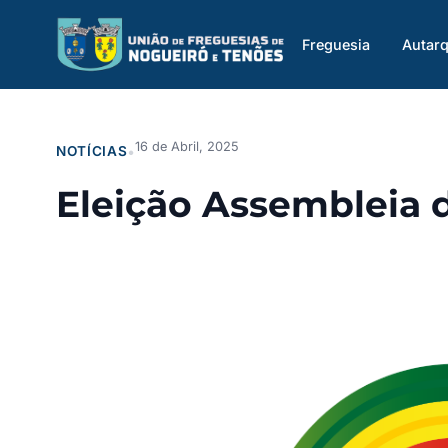
Saltar
para
Freguesia
Autarq
o
conteúdo
16 de Abril, 2025
NOTÍCIAS
•
Eleição Assembleia 