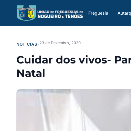
Saltar
para
Freguesia
Autarq
o
conteúdo
23 de Dezembro, 2020
NOTÍCIAS
•
Cuidar dos vivos- P
Natal