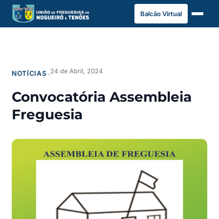
Saltar
Balcão Virtual
para
o
conteúdo
24 de Abril, 2024
NOTÍCIAS
•
Convocatória Assembleia
Freguesia