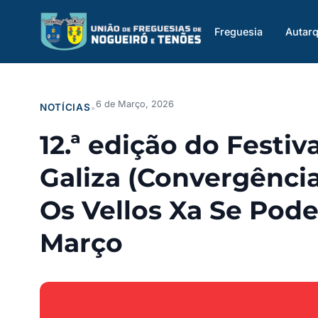
Saltar
para
Freguesia
Autarq
o
conteúdo
6 de Março, 2026
NOTÍCIAS
•
12.ª edição do Festiv
Galiza (Convergência
Os Vellos Xa Se Pod
Março