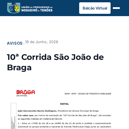
Saltar
Balcão Virtual
para
o
conteúdo
19 de Junho, 2026
AVISOS
•
10ª Corrida São João de
Braga